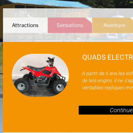
Attractions
Sensations
Aventure
QUADS ELECTR
A partir de 6 ans les en
de tels engins. il ne s'a
véritables répliques min
Continuer