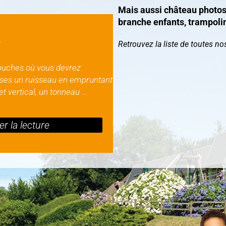
Mais aussi château photos, 
branche enfants, trampolin
S
Retrouvez la liste de toutes nos
uches où vous devrez
rises un ruisseau en empruntant
t vertical, un tonneau ...
r la lecture