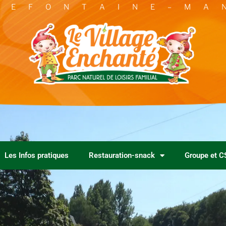
L E F O N T A I N E – M A 
Les Infos pratiques
Restauration-snack
Groupe et C