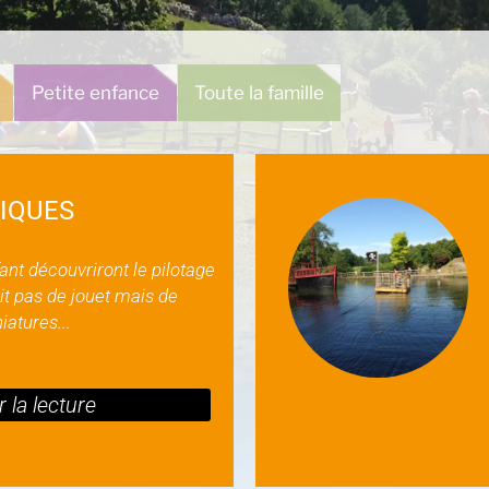
Petite enfance
Toute la famille
IQUES
fant découvriront le pilotage
git pas de jouet mais de
iatures...
 la lecture