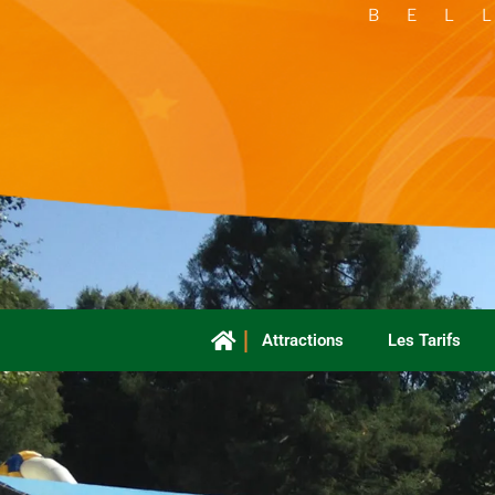
Aller
B E L 
au
contenu
Attractions
Les Tarifs