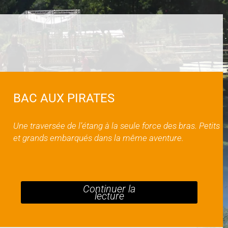
BAC AUX PIRATES
Une traversée de l’étang à la seule force des bras. Petits
et grands embarqués dans la même aventure.
Continuer la
lecture