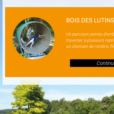
BOIS DES LUTIN
Un parcours semés d’emb
traverser à plusieurs rep
un chemain de rondins, file
Continue