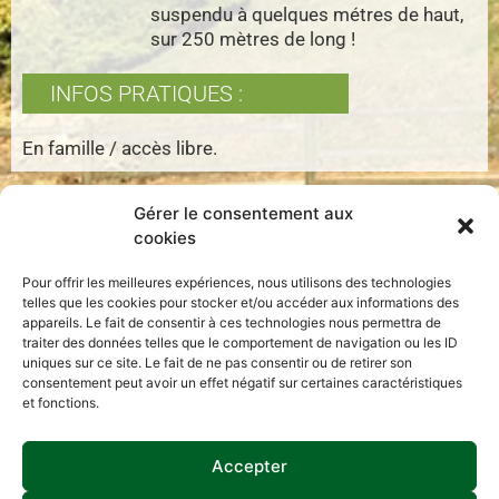
suspendu à quelques métres de haut,
sur 250 mètres de long !
INFOS PRATIQUES :
En famille / accès libre.
CONTACT
Gérer le consentement aux
LE VILLAGE ENCHANTÉ
cookies
4254 Route de Bellefontaine – BELLEFONTAINE – 50520 JUVIGNY LES
VALLEES
Téléphone : 06 69 41 83 07
Pour offrir les meilleures expériences, nous utilisons des technologies
contact@village-enchante.com
telles que les cookies pour stocker et/ou accéder aux informations des
MENTIONS LÉGALES
COOKIES
appareils. Le fait de consentir à ces technologies nous permettra de
traiter des données telles que le comportement de navigation ou les ID
PLAN DU SITE
uniques sur ce site. Le fait de ne pas consentir ou de retirer son
consentement peut avoir un effet négatif sur certaines caractéristiques
et fonctions.
Accepter